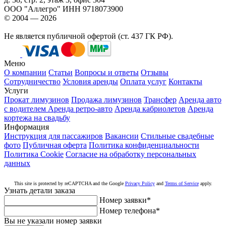
ООО "Аллегро"
ИНН 9718073900
© 2004 — 2026
Не является публичной офертой (ст. 437 ГК РФ).
Меню
О компании
Статьи
Вопросы и ответы
Отзывы
Сотрудничество
Условия аренды
Оплата услуг
Контакты
Услуги
Прокат лимузинов
Продажа лимузинов
Трансфер
Аренда авто
с водителем
Аренда ретро-авто
Аренда кабриолетов
Аренда
кортежа на свадьбу
Информация
Инструкция для пассажиров
Вакансии
Стильные свадебные
фото
Публичная оферта
Политика конфиденциальности
Политика Cookie
Согласие на обработку персональных
данных
This site is protected by reCAPTCHA and the Google
Privacy Policy
and
Terms of Service
apply.
Узнать детали заказа
Номер заявки
*
Номер телефона
*
Вы не указали номер заявки