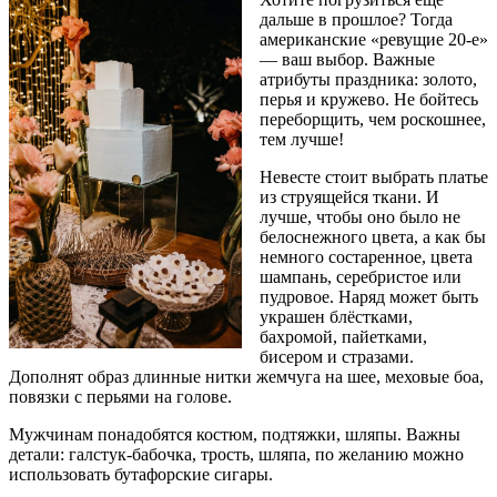
дальше в прошлое? Тогда
американские «ревущие 20-е»
— ваш выбор. Важные
атрибуты праздника: золото,
перья и кружево. Не бойтесь
переборщить, чем роскошнее,
тем лучше!
Невесте стоит выбрать платье
из струящейся ткани. И
лучше, чтобы оно было не
белоснежного цвета, а как бы
немного состаренное, цвета
шампань, серебристое или
пудровое. Наряд может быть
украшен блёстками,
бахромой, пайетками,
бисером и стразами.
Дополнят образ длинные нитки жемчуга на шее, меховые боа,
повязки с перьями на голове.
Мужчинам понадобятся костюм, подтяжки, шляпы. Важны
детали: галстук-бабочка, трость, шляпа, по желанию можно
использовать бутафорские сигары.