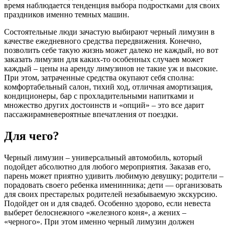
время наблюдается тенденция выбора подростками для своих
праздников именно темных машин.
Состоятельные люди зачастую выбирают черный лимузин в
качестве ежедневного средства передвижения. Конечно,
позволить себе такую жизнь может далеко не каждый, но вот
заказать лимузин для каких-то особенных случаев может
каждый – цены на аренду лимузинов не такие уж и высокие.
При этом, затраченные средства окупают себя сполна:
комфортабельный салон, тихий ход, отличная амортизация,
кондиционеры, бар с прохладительными напитками и
множество других достоинств и «опций» – это все дарит
пассажирамневероятные впечатления от поездки.
Для чего?
Черный лимузин – универсальный автомобиль, который
подойдет абсолютно для любого мероприятия. Заказав его,
парень может приятно удивить любимую девушку; родители –
порадовать своего ребенка именинника; дети — организовать
для своих престарелых родителей незабываемую экскурсию.
Подойдет он и для свадеб. Особенно здорово, если невеста
выберет белоснежного «железного коня», а жених –
«черного». При этом именно черный лимузин должен